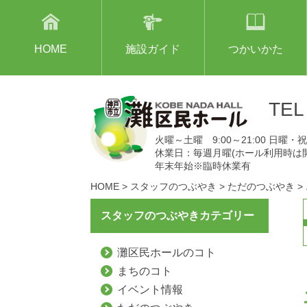
HOME
施設ガイド
つかいかた
TE
火曜～土曜 9:00～21:00 日曜・祝日
休業日：毎週月曜(ホール利用時は
年末年始※臨時休業有
HOME
>
スタッフのつぶやき
>
ただのつぶやき
>
スタッフのつぶやきカテゴリー
灘区民ホールのコト
まちのコト
イベント情報