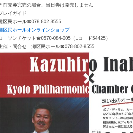
＊前売券完売の場合、当日券は発売しません
プレイガイド
灘区民ホール☎078-802-8555
灘区民ホールオンラインショップ
ローソンチケット☎0570-084-005（Lコード54425）
主催・問合せ 灘区民ホール☎078-802-8555