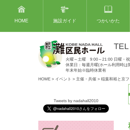
HOME
施設ガイド
つかいかた
TE
火曜～土曜 9:00～21:00 日曜・祝日
休業日：毎週月曜(ホール利用時は
年末年始※臨時休業有
HOME
>
イベント
>
主催・共催
>
稲葉和裕と京フ
Tweets by nadahall2010