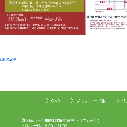
≪前の記事
Q&A
ダウンロード集
リ
灘区民ホール開館時間(開館中いつでも受付)
火曜～土曜 9:00～21:00