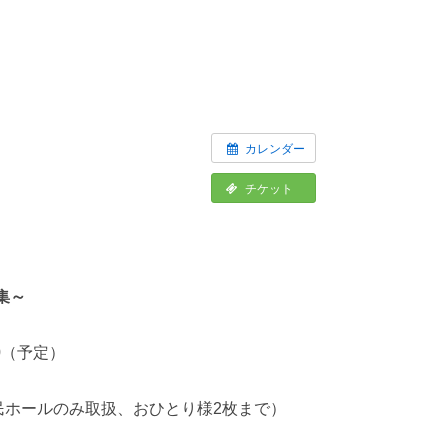
カレンダー
チケット
集～
30（予定）
民ホールのみ取扱、おひとり様2枚まで）