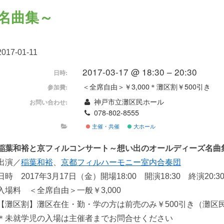
名曲集～
2017-01-11
2017-03-17 @ 18:30 – 20:30
日時:
＜全席自由＞￥3,000＊灘区割￥500引き
参加費:
神戸市立灘区民ホール
お問い合わせ:
078-802-8555
主催・共催
大ホール
稲葉和裕と京フィルコンサート～想い出のオールディーズ名曲
出演／
稲葉和裕
、
京都フィルハーモニー室内合奏団
日時 2017年3月17日（金）開場18:00 開演18:30 終演20:
入場料 ＜全席自由＞一般￥3,000
【灘区割】灘区在住・勤・学の方は前売のみ￥500引き（灘区
＊未就学児の入場は主催者までお問合せください