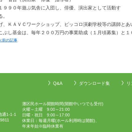
１９９０年遊ぶ気舎に入団し、俳優、演出家として活動す
る。 １９９７年「いるか
げ、ＫＡＶＣワークショップ、ピッコロ演劇学校等の講師とあ
こぶし基金は、毎年２００万円の事業助成（１月頃募集）と１
≪前の記事
Q&A
ダウンロード集
リ
灘区民ホール開館時間(開館中いつでも受付)
火曜～土曜 9:00～21:00
1-1-1
日曜・祝日 9:00～17:00
-9811
休業日：毎週月曜(ホール利用時は開館)、
年末年始※臨時休業有