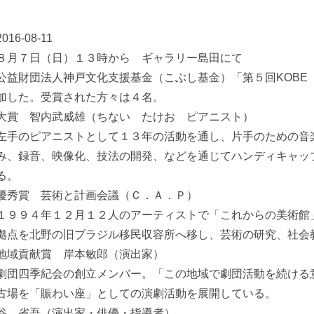
2016-08-11
８月７日（日）１３時から ギャラリー島田にて
公益財団法人神戸文化支援基金（こぶし基金）「第５回KOB
加した。受賞された方々は４名。
大賞 智内武威雄（ちない たけお ピアニスト）
左手のピアニストとして１３年の活動を通し、片手のための音楽の
み、録音、映像化、技法の開発、などを通じてハンディキャッ
る。
優秀賞 芸術と計画会議（Ｃ．Ａ．Ｐ）
１９９４年１２月１２人のアーティストで「これからの美術館
拠点を北野の旧ブラジル移民収容所へ移し、芸術の研究、社会
地域貢献賞 岸本敏郎（演出家）
劇団四季紀会の創立メンバー。「この地域で劇団活動を続ける
古場を「賑わい座」としての演劇活動を展開している。
谷 省吾（演出家・俳優・指導者）