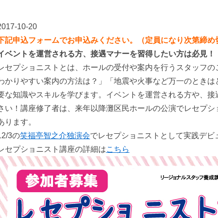
2017-10-20
下記申込フォームでお申込みください。（定員になり次第締め
イベントを運営される方、接遇マナーを習得したい方は必見！
レセプショニストとは、ホールの受付や案内を行うスタッフの
わかりやすい案内の方法は？」「地震や火事など万一のときは
要な知識やスキルを学びます。イベントを運営される方や、接
さい！講座修了者は、来年以降灘区民ホールの公演でレセプシ
あります。
12/3の
笑福亭智之介独演会
でレセプショニストとして実践デビ
レセプショニスト講座の詳細は
こちら