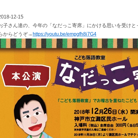
2018-12-15
お子さん達の、今年の「なだっこ寄席」にかける思いを受けと
らからどうぞ→
https://youtu.be/empgfh8i7G4