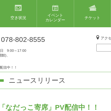
イベント
空き状況
チケット
カレンダー
L
078-802-8555
アク
 9:00～17:00
開館)、
V配信中！！
ニュースリリース
「なだっこ寄席」PV配信中！！