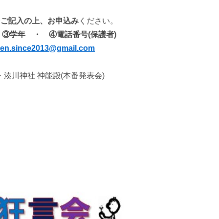
項をご記入の上、お申込み
ください。
 ③学年 ・ ④電話番号(保護者)
gen.since2013
@gmail.com
湊川神社 神能殿(本番発表会)