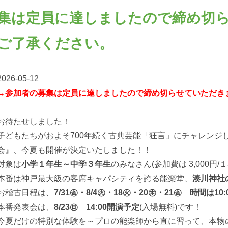
集は定員に達しましたので締め切
ご了承ください。
2026-05-12
→参加者の募集は定員に達しましたので締め切らせていただき
お待たせしました！
子どもたちがおよそ700年続く古典芸能「狂言」にチャレンジ
会』、今夏も開催が決定いたしました！！
対象は
小学１年生～中学３年生
のみなさん(参加費は 3,000円/１
本番は神戸最大級の客席キャパシティを誇る能楽堂、
湊川神社
お稽古日程は、
7/31㊎・8/4㊋・18㊋・20㊍・21㊎ 時間は10:0
本番発表会は、
8/23㊐ 14:00開演予定
(入場無料)です！
今夏だけの特別な体験を～プロの能楽師から直に習って、本物