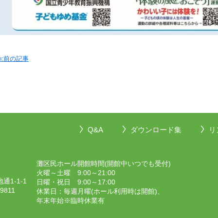
≪前の記事
Q&A
ダウンロード集
リ
灘区民ホール開館時間(開館中いつでも受付)
火曜～土曜 9:00～21:00
1-1-1
日曜・祝日 9:00～17:00
-9811
休業日：毎週月曜(ホール利用時は開館)、
年末年始※臨時休業有