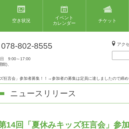
イベント
空き状況
チケット
カレンダー
L
078-802-8555
アク
 9:00～17:00
開館)、
ッズ狂言会」参加者募集！！→参加者の募集は定員に達しましたので締
ニュースリリース
第14回「夏休みキッズ狂言会」参