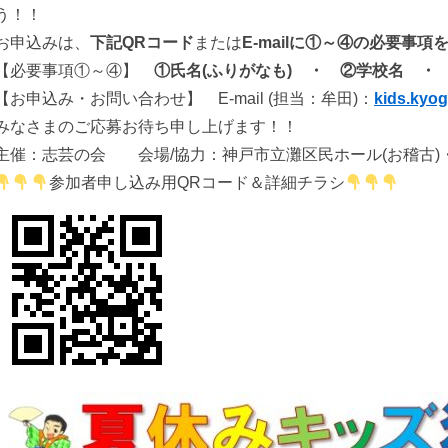
う！！
お申込みは、
下記QRコード
または
E-mailに①～④の必要事
【必要事項①～④】
①氏名(ふりがなも) ・ ②学校名 ・
【お申込み・お問い合わせ】 E-mail (担当：牟田)：
kids.kyo
みなさまのご応募お待ち申し上げます！！
主催：志芸の会 会場/協力：神戸市立灘区民ホール(お稽古)・
参加者申し込み用QRコード＆詳細チラシ