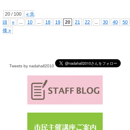
20 / 100
« 先
頭
«
...
10
...
18
19
20
21
22
...
30
40
50
後 »
Tweets by nadahall2010