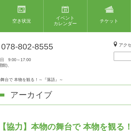
イベント
空き状況
チケット
カレンダー
L
078-802-8555
アク
 9:00～17:00
開館)、
舞台で 本物を観る！～『落語』～
アーカイブ
【協力】本物の舞台で 本物を観る