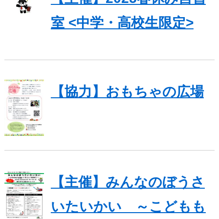
室 <中学・高校生限定>
【協力】おもちゃの広場
【主催】みんなのぼうさ
いたいかい ～こどもも