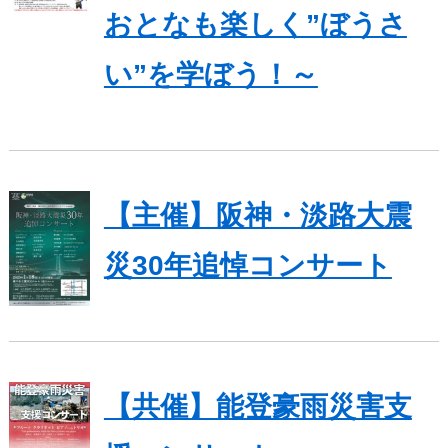
おとなも楽しく”ぼうさ
い”を学ぼう！～
【主催】阪神・淡路大震
災30年追悼コンサート
【共催】能登豪雨災害支