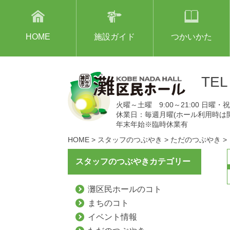
HOME
施設ガイド
つかいかた
TE
火曜～土曜 9:00～21:00 日曜・祝日
休業日：毎週月曜(ホール利用時は
年末年始※臨時休業有
HOME
>
スタッフのつぶやき
>
ただのつぶやき
>
スタッフのつぶやきカテゴリー
灘区民ホールのコト
まちのコト
イベント情報