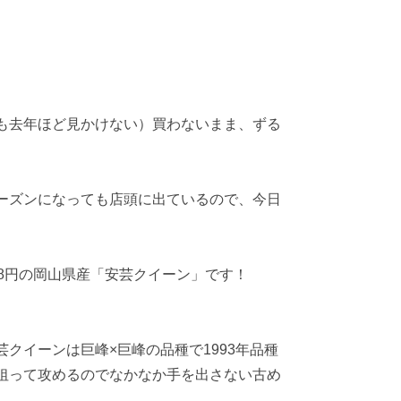
も去年ほど見かけない）買わないまま、ずる
ーズンになっても店頭に出ているので、今日
8円の岡山県産「安芸クイーン」です！
クイーンは巨峰×巨峰の品種で1993年品種
狙って攻めるのでなかなか手を出さない古め