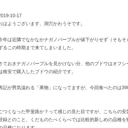
2019-10-17
おはようございます、洞穴かわうそです。
今年は近隣でなかなかナガノパープルが値下がりせず（そもそ
ずるこの時期まで来てしまいました。
さておきナガノパープルを見かけない分、他のブドウはオフシ
は格安で購入したブドウの紹介です。
表記が男気溢れる「果物」になってますが、今回食べたのは39
ごつくなった甲斐路か？って感じの見た目ですが、こちらの安芸
登録とのこと、くだものたべくらべでは比較的新しめの品種を
の品種になります。