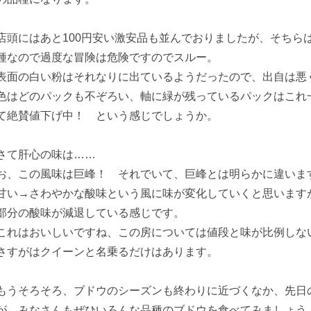
店頭にはあと100円安い激安品も並んでおりましたが、そちら
種なので過度な冒険は危険ですのでスルー。
表面の白い粉はそれなりに出ているようだったので、出自は悪
色はどのパックも不ぞろい、軸に緑が残っているパックはこれ
て絶賛値下げ中！ という感じでしょうか。
さて肝心の味は……
お、この風味は巨峰！ それでいて、巨峰とは明らかに違いま
甘い→さわやかな酸味という風に味が変化していくと思います
部分の酸味が減退している感じです。
これはおいしいですね、この房については値段と味が比例しな
さすがはクイーンと名乗るだけはあります。
もうそろそろ、ブドウのシーズンも終わりに近づくなか、先日
が、みなさんもぜひいろんな品種のブドウを食べてみましょう