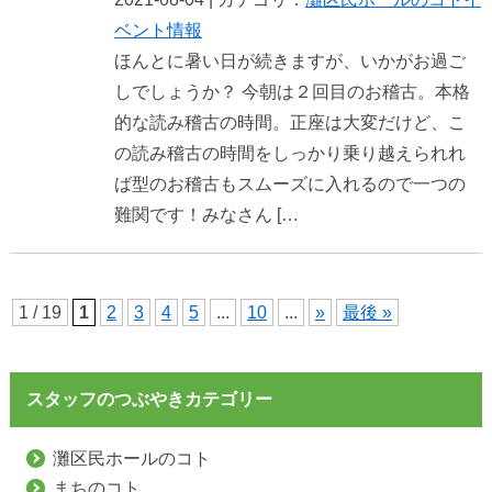
ベント情報
ほんとに暑い日が続きますが、いかがお過ご
しでしょうか？ 今朝は２回目のお稽古。本格
的な読み稽古の時間。正座は大変だけど、こ
の読み稽古の時間をしっかり乗り越えられれ
ば型のお稽古もスムーズに入れるので一つの
難関です！みなさん […
1 / 19
1
2
3
4
5
...
10
...
»
最後 »
スタッフのつぶやきカテゴリー
灘区民ホールのコト
まちのコト