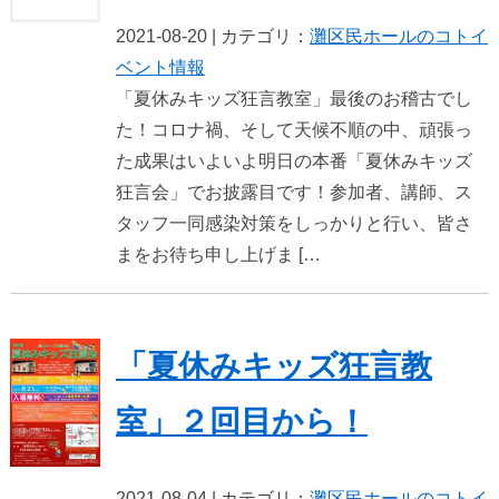
2021-08-20 | カテゴリ：
灘区民ホールのコト
イ
ベント情報
「夏休みキッズ狂言教室」最後のお稽古でし
た！コロナ禍、そして天候不順の中、頑張っ
た成果はいよいよ明日の本番「夏休みキッズ
狂言会」でお披露目です！参加者、講師、ス
タッフ一同感染対策をしっかりと行い、皆さ
まをお待ち申し上げま […
「夏休みキッズ狂言教
室」２回目から！
2021-08-04 | カテゴリ：
灘区民ホールのコト
イ