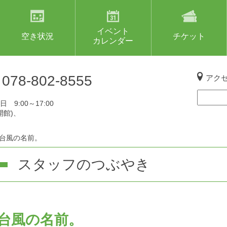
イベント
空き状況
チケット
カレンダー
L
078-802-8555
アク
 9:00～17:00
開館)、
台風の名前。
スタッフのつぶやき
台風の名前。