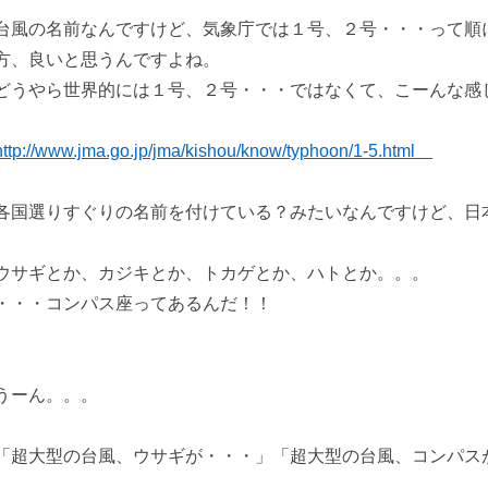
台風の名前なんですけど、気象庁では１号、２号・・・って順
方、良いと思うんですよね。
どうやら世界的には１号、２号・・・ではなくて、こーんな感
http://www.jma.go.jp/jma/kishou/know/typhoon/1-5.html
各国選りすぐりの名前を付けている？みたいなんですけど、日
ウサギとか、カジキとか、トカゲとか、ハトとか。。。
・・・コンパス座ってあるんだ！！
うーん。。。
「超大型の台風、ウサギが・・・」「超大型の台風、コンパス