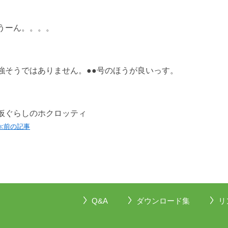
うーん。。。。
強そうではありません。●●号のほうが良いっす。
仮ぐらしのホクロッティ
≪前の記事
Q&A
ダウンロード集
リ