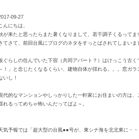
2017-09-27
こんにちは。
秋が来たと思ったらまた暑くなりまして、若干調子くるってま
さてさて、前回台風にブログのネタをすっとばされてしまいま
仮ぐらしの住んでいた下宿（共同アパート？）はけっこう古く
～！」と念じたくなるくらい、建物自体が揺れる。。。窓ガラ
ないし！
現代的なマンションやしっかりした一軒家にお住まいの方は、
揺れるってめちゃ怖いんだってばよ～。
天気予報では「超大型の台風●●号が、東シナ海を北北東に・