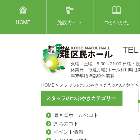
HOME
施設ガイド
つかいかた
TE
火曜～土曜 9:00～21:00 日曜・祝日
休業日：毎週月曜(ホール利用時は
年末年始※臨時休業有
HOME
>
スタッフのつぶやき
>
ただのつぶやき
>
スタッフのつぶやきカテゴリー
灘区民ホールのコト
まちのコト
イベント情報