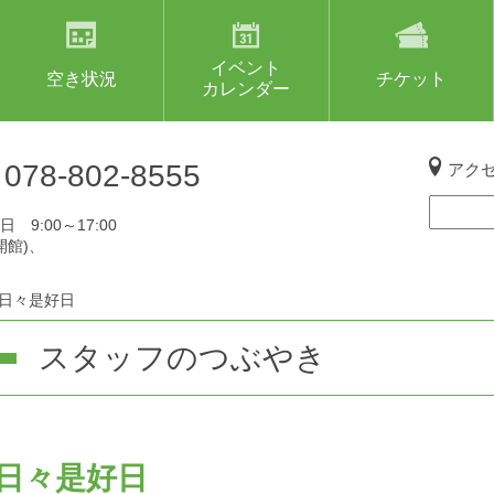
イベント
空き状況
チケット
カレンダー
L
078-802-8555
アク
 9:00～17:00
開館)、
日々是好日
スタッフのつぶやき
日々是好日