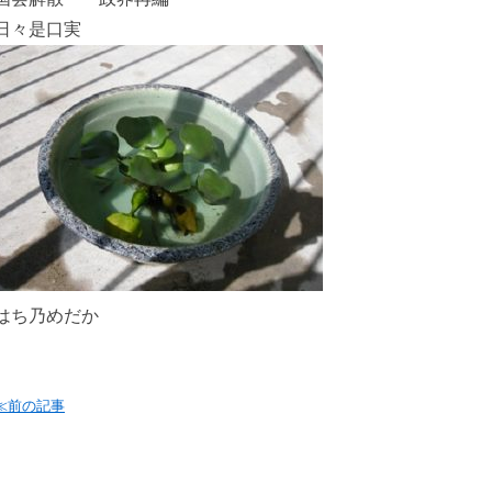
日々是口実
はち乃めだか
≪前の記事