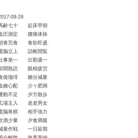
2017-09-29
馬齢七十 起床早朝
血圧測定 腰痛体操
朝食完食 食欲旺盛
電脳立上 話帳閲覧
仕事第一 出勤週一
新聞熟読 眼精疲労
食後珈琲 糖分減量
血糖心配 少々肥満
運動不足 夕方散歩
広場玉入 老老男女
電脳将棋 相手強力
飲酒少量 夕食満腹
減量作戦 一日延期
国会解散 政界再編