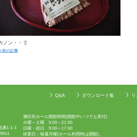
カノン・・
≪前の記事
Q&A
ダウンロード集
リ
灘区民ホール開館時間(開館中いつでも受付)
火曜～土曜 9:00～21:00
1-1-1
日曜・祝日 9:00～17:00
-9811
休業日：毎週月曜(ホール利用時は開館)、