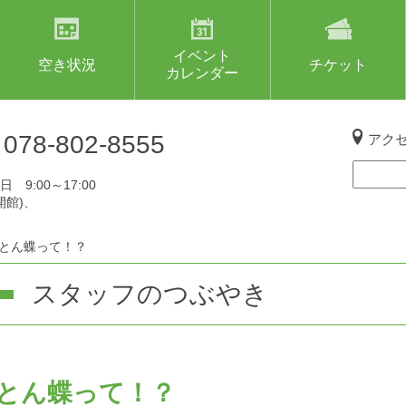
イベント
空き状況
チケット
カレンダー
L
078-802-8555
アク
 9:00～17:00
開館)、
とん蝶って！？
スタッフのつぶやき
とん蝶って！？