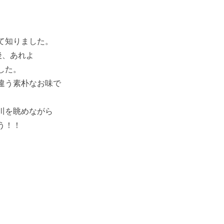
て知りました。
後、あれよ
した。
違う素朴なお味で
川を眺めながら
う！！