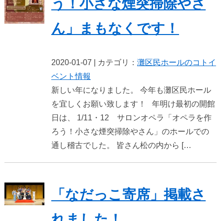
う！小さな煙突掃除やさ
ん」まもなくです！
2020-01-07 | カテゴリ：
灘区民ホールのコト
イ
ベント情報
新しい年になりました。 今年も灘区民ホール
を宜しくお願い致します！ 年明け最初の開館
日は、 1/11・12 サロンオペラ「オペラを作
ろう！小さな煙突掃除やさん」のホールでの
通し稽古でした。 皆さん松の内から […
「なだっこ寄席」掲載さ
れました！