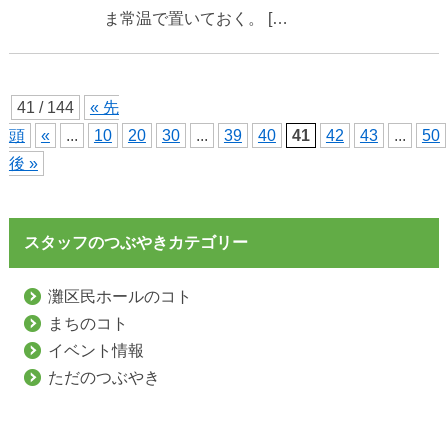
ま常温で置いておく。 […
41 / 144
« 先
頭
«
...
10
20
30
...
39
40
41
42
43
...
50
後 »
スタッフのつぶやきカテゴリー
灘区民ホールのコト
まちのコト
イベント情報
ただのつぶやき