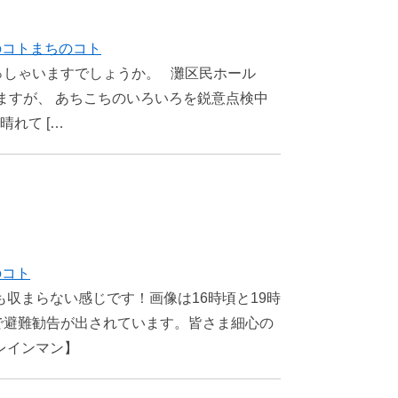
のコト
まちのコト
っしゃいますでしょうか。 灘区民ホール
いますが、 あちこちのいろいろを鋭意点検中
れて […
のコト
も収まらない感じです！画像は16時頃と19時
で避難勧告が出されています。皆さま細心の
レインマン】