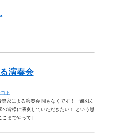
.
よる演奏会
のコト
音楽家による演奏会 間もなくです！ 灘区民
家の皆様に演奏していただきたい！ という思
こまでやって […