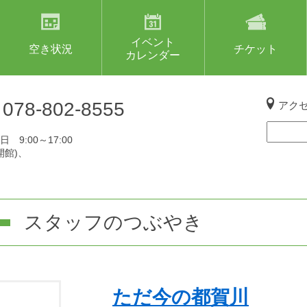
イベント
空き状況
チケット
カレンダー
L
078-802-8555
アク
 9:00～17:00
開館)、
スタッフのつぶやき
ただ今の都賀川