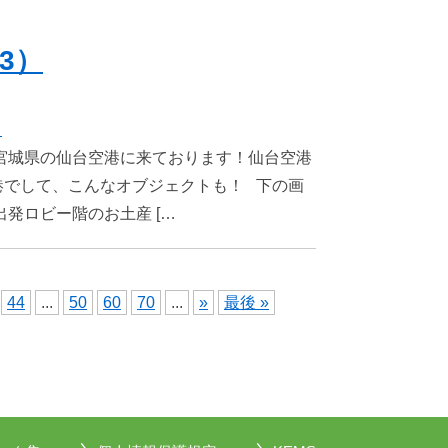
3）
き
宮城県の仙台空港に来ております！仙台空港
港でして、こんなオブジェクトも！ 下の画
発ロビー階のお土産 […
44
...
50
60
70
...
»
最後 »