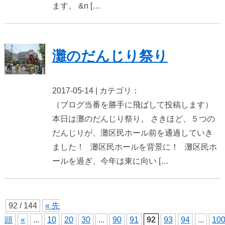
ます。 &n […
灘のだんじり祭り
2017-05-14 | カテゴリ：
（ブログ当番を勝手に飛ばして投稿します）
本日は灘のだんじり祭り。 さきほど、５つの
だんじりが、灘区民ホール前を通過していき
ました！ 灘区民ホールを背景に！ 灘区民ホ
ールを過ぎ、今年は東に向い […
92 / 144
« 先
頭
«
...
10
20
30
...
90
91
92
93
94
...
10