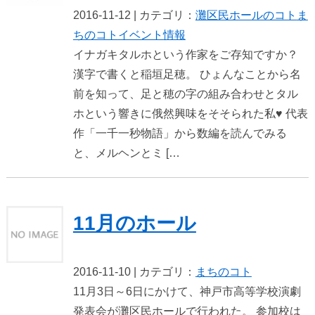
2016-11-12 | カテゴリ：
灘区民ホールのコト
ま
ちのコト
イベント情報
イナガキタルホという作家をご存知ですか？
漢字で書くと稲垣足穂。 ひょんなことから名
前を知って、足と穂の字の組み合わせとタル
ホという響きに俄然興味をそそられた私♥ 代表
作「一千一秒物語」から数編を読んでみる
と、メルヘンとミ […
11月のホール
2016-11-10 | カテゴリ：
まちのコト
11月3日～6日にかけて、神戸市高等学校演劇
発表会が灘区民ホールで行われた。 参加校は