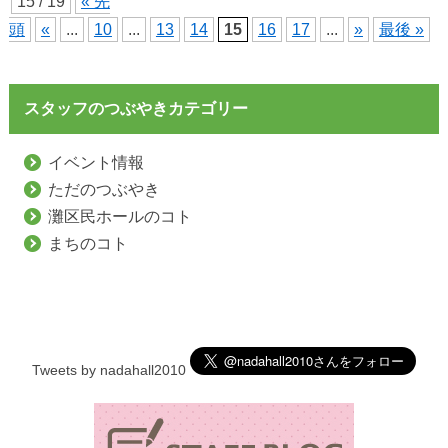
15 / 19
« 先
頭
«
...
10
...
13
14
15
16
17
...
»
最後 »
スタッフのつぶやきカテゴリー
イベント情報
ただのつぶやき
灘区民ホールのコト
まちのコト
Tweets by nadahall2010