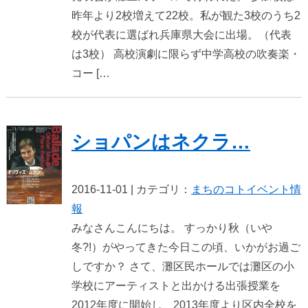
昨年より2校増えて22校。私が観た3校のうち2
校が代表に選ばれ兵庫県大会に出場。（代表
は3校） 高校演劇に限らず中学高校の吹奏楽・
コー […
ショパンはネクラ…
2016-11-01 | カテゴリ：
まちのコト
イベント情
報
みなさんこんにちは。 すっかり秋（いや
冬?!）がやってきた今日この頃、いかがお過ご
しですか？ さて、灘区民ホールでは灘区の小
学校にアーティストと出かける出張授業を
2012年度に開始し、2013年度より区内全校を