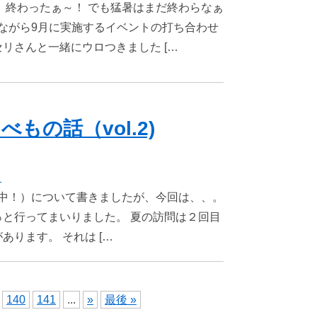
、終わったぁ～！ でも猛暑はまだ終わらなぁ
いながら9月に実施するイベントの打ち合わせ
リさんと一緒にウロつきました […
の話（vol.2)
き
中！）について書きましたが、今回は、、。
と行ってまいりました。 夏の訪問は２回目
ります。 それは […
140
141
...
»
最後 »