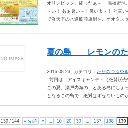
オリンピック、終ったぁ～！ 高校野球
～い！ あぁ暑い～！暑いよ～！ と言
で炎天下の水道筋商店街を、オオタスセ
夏の島 レモンのたべも
2016-08-23 | カテゴリ：
ただのつぶや
前回は、アイスキャンディ（絶賛販売
この夏、瀬戸内海の、とある島にちょっ
となるこの島で、絶対はずせないものがあ
139 / 144
« 先頭
«
...
10
20
30
...
137
138
139