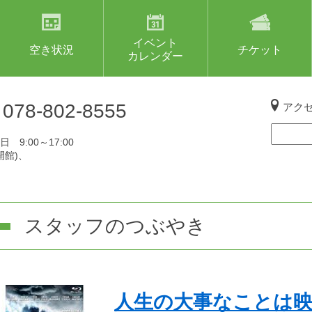
イベント
空き状況
チケット
カレンダー
L
078-802-8555
アク
 9:00～17:00
開館)、
スタッフのつぶやき
人生の大事なことは