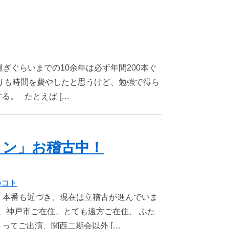
き
ぎぐらいまでの10余年は必ず年間200本ぐ
りも時間を費やしたと思うけど、勉強で得ら
る。 たとえば […
メン」お稽古中！
のコト
」、本番も近づき、現在は立稽古が進んでいま
住、神戸市ご在住、とても遠方ご在住、 ふた
ってご出演、関西二期会以外 […