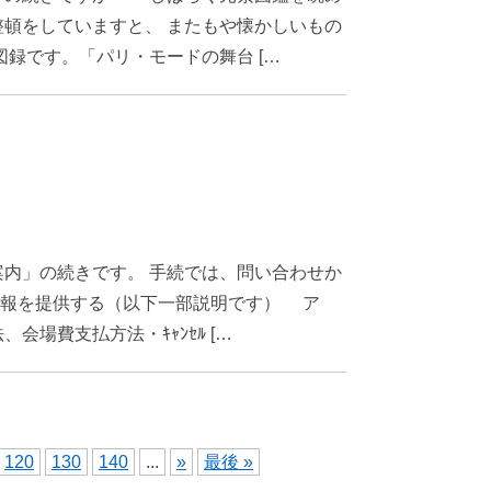
頓をしていますと、 またもや懐かしいもの
図録です。「パリ・モードの舞台 […
内」の続きです。 手続では、問い合わせか
内情報を提供する（以下一部説明です） ア
場費支払方法・ｷｬﾝｾﾙ […
120
130
140
...
»
最後 »