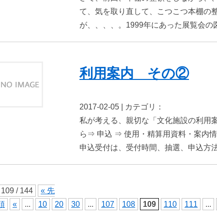
て、気を取り直して、こつこつ本棚の整
が、、、、。1999年にあった展覧会の
利用案内 その②
2017-02-05 | カテゴリ：
私が考える、親切な「文化施設の利用案
ら⇒ 申込 ⇒ 使用・精算用資料・案
申込受付は、受付時間、抽選、申込方法、会
109 / 144
« 先
頭
«
...
10
20
30
...
107
108
109
110
111
...