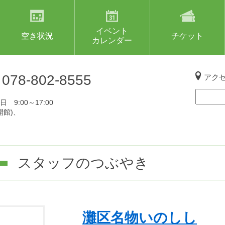
イベント
空き状況
チケット
カレンダー
L
078-802-8555
アク
 9:00～17:00
開館)、
スタッフのつぶやき
灘区名物いのしし