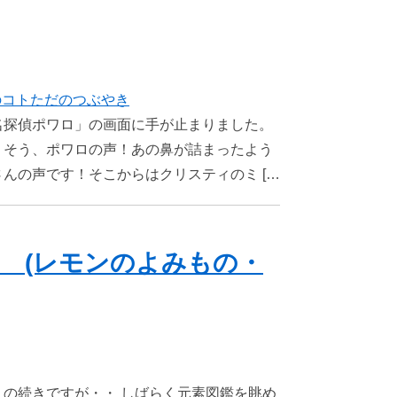
のコト
ただのつぶやき
名探偵ポワロ」の画面に手が止まりました。
！そう、ポワロの声！あの鼻が詰まったよう
んの声です！そこからはクリスティのミ […
 (レモンのよみもの・
の続きですが・・ しばらく元素図鑑を眺め